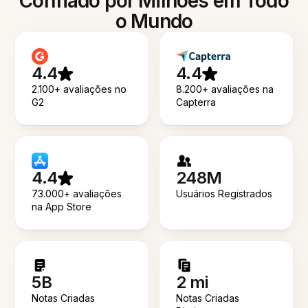
Confiado por Milhões em Todo
o Mundo
4.4
4.4
2.100+ avaliações no
8.200+ avaliações na
G2
Capterra
4.4
248M
73.000+ avaliações
Usuários Registrados
na App Store
5B
2 mi
Notas Criadas
Notas Criadas