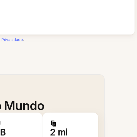
e Privacidade
.
 o Mundo
B
2 mi