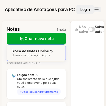
Aplicativo de Anotações para PC
Login
Não
Salvar
Notas
1 nota
salvo
autom
Criar nova nota
Bloco de Notas Online ✨
Última sincronização: Agora
RECURSOS ADICIONAIS
Edição com IA
Um assistente de IA que ajuda
você a escrever e polir suas
notas.
Desbloquear gratuitamente