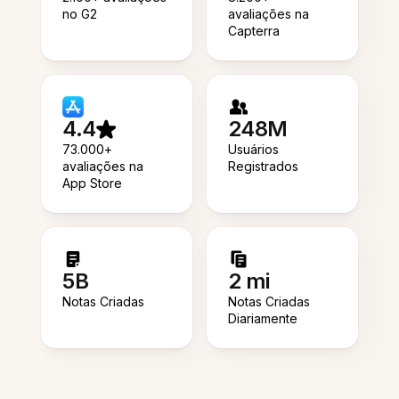
no G2
avaliações na
Capterra
4.4
248M
73.000+
Usuários
avaliações na
Registrados
App Store
5B
2 mi
Notas Criadas
Notas Criadas
Diariamente