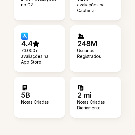
no G2
avaliações na
Capterra
4.4
248M
73.000+
Usuários
avaliações na
Registrados
App Store
5B
2 mi
Notas Criadas
Notas Criadas
Diariamente