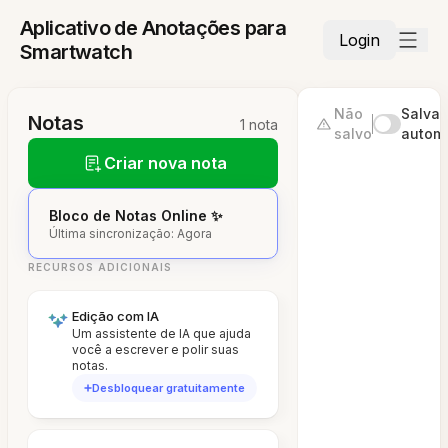
Aplicativo de Anotações para
Login
Smartwatch
Não
Salvar
Notas
1 nota
salvo
autom
Criar nova nota
Bloco de Notas Online ✨
Última sincronização: Agora
RECURSOS ADICIONAIS
Edição com IA
Um assistente de IA que ajuda
você a escrever e polir suas
notas.
Desbloquear gratuitamente