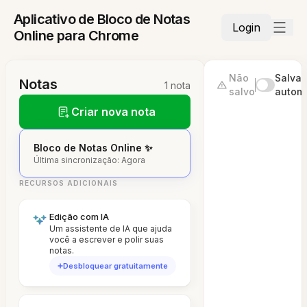
Aplicativo de Bloco de Notas
Login
Online para Chrome
Não
Salvar
Notas
1 nota
salvo
autom
Criar nova nota
Bloco de Notas Online ✨
Última sincronização: Agora
RECURSOS ADICIONAIS
Edição com IA
Um assistente de IA que ajuda
você a escrever e polir suas
notas.
Desbloquear gratuitamente