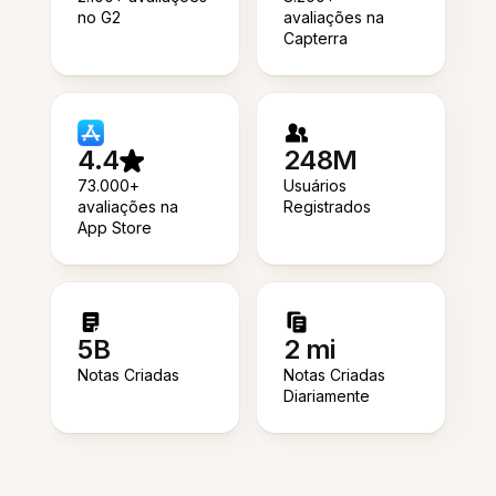
no G2
avaliações na
Capterra
4.4
248M
73.000+
Usuários
avaliações na
Registrados
App Store
5B
2 mi
Notas Criadas
Notas Criadas
Diariamente