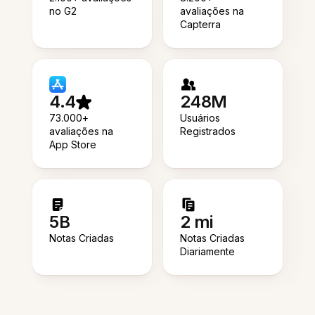
no G2
avaliações na
Capterra
4.4
248M
73.000+
Usuários
avaliações na
Registrados
App Store
5B
2 mi
Notas Criadas
Notas Criadas
Diariamente