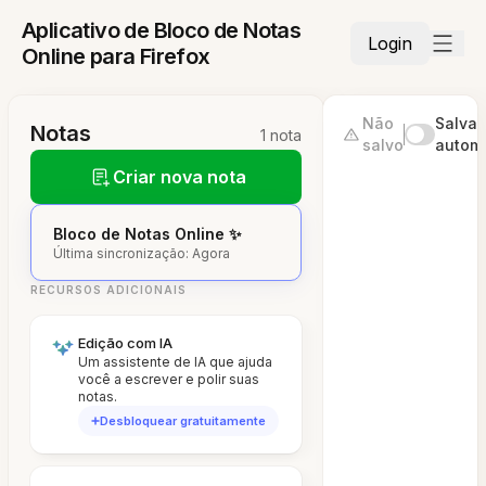
Aplicativo de Bloco de Notas
Login
Online para Firefox
Não
Salvar
Notas
1 nota
salvo
autom
Criar nova nota
Bloco de Notas Online ✨
Última sincronização: Agora
RECURSOS ADICIONAIS
Edição com IA
Um assistente de IA que ajuda
você a escrever e polir suas
notas.
Desbloquear gratuitamente