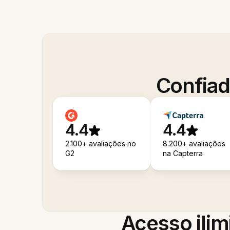
Confiad
4.4
4.4
2.100+ avaliações no
8.200+ avaliações
G2
na Capterra
Acesso ilim