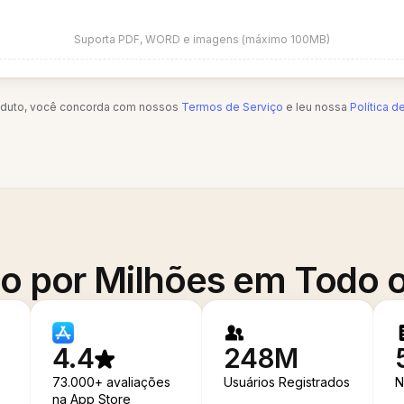
Suporta PDF, WORD e imagens (máximo 100MB)
oduto, você concorda com nossos
Termos de Serviço
e leu nossa
Política d
o por Milhões em Todo
4.4
248M
73.000+ avaliações
Usuários Registrados
N
na App Store