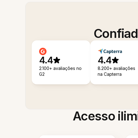
Confiad
4.4
4.4
2.100+ avaliações no
8.200+ avaliações
G2
na Capterra
Acesso ilim