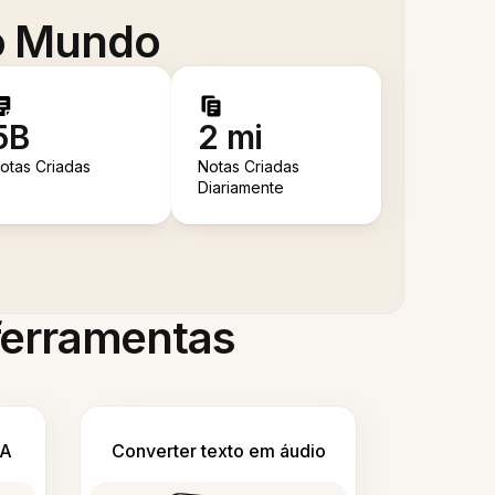
 o Mundo
5B
2 mi
otas Criadas
Notas Criadas
Diariamente
 ferramentas
IA
Converter texto em áudio