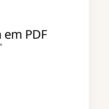
a em PDF
ne