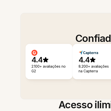
Confiad
4.4
4.4
2.100+ avaliações no
8.200+ avaliações
G2
na Capterra
Acesso ilim