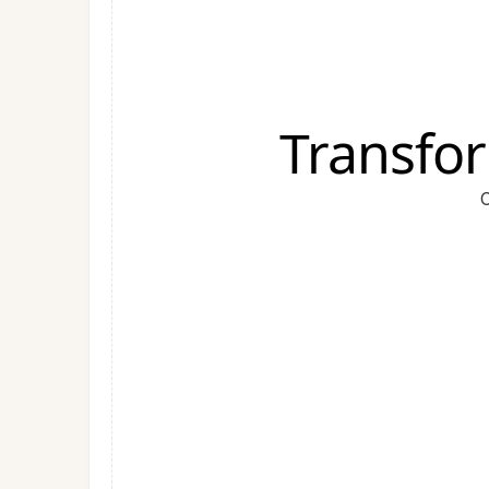
Transfo
C