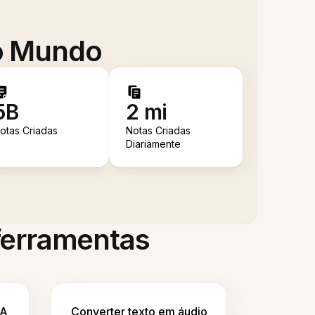
 o Mundo
5B
2 mi
otas Criadas
Notas Criadas
Diariamente
 ferramentas
IA
Converter texto em áudio