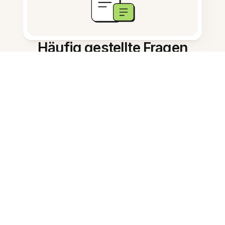
Häufig gestellte Fragen
Was ist der KI-Karteikarten-
Generator?
Wie schnell werden Karteikarten
erstellt?
Kann ich generierte Karteikarten
bearbeiten?