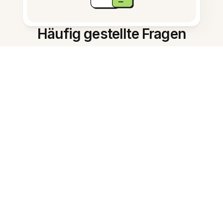
Häufig gestellte Fragen
Was ist der kostenlose KI-
Kartengenerator?
Wie schnell erstellt er
Karteikarten?
Welche Notizformate
funktionieren am besten?