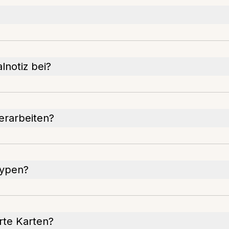
lnotiz bei?
erarbeiten?
typen?
rte Karten?