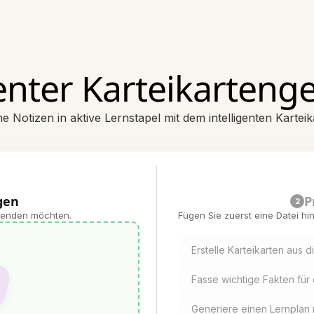
genter Karteikarteng
e Notizen in aktive Lernstapel mit dem intelligenten Kartei
gen
P
2
rwenden möchten.
Fügen Sie zuerst eine Datei h
Erstelle Karteikarten aus
Fasse wichtige Fakten für
Generiere einen Lernplan 