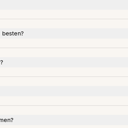
m besten?
n?
mmen?