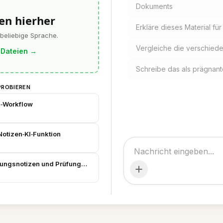
Dokuments
en hierher
Erkläre dieses Material fü
 beliebige Sprache.
Vergleiche die verschied
 Dateien
→
Schreibe das als prägnante
PROBIEREN
n‑Workflow
otizen‑KI‑Funktion
esungsnotizen und Prüfungs‑Vorbereitung