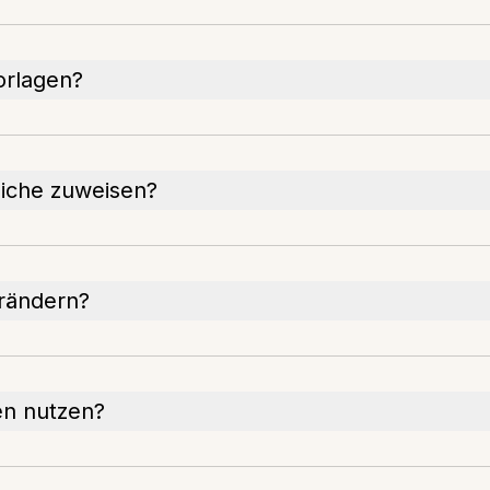
Vorlagen?
liche zuweisen?
erändern?
en nutzen?