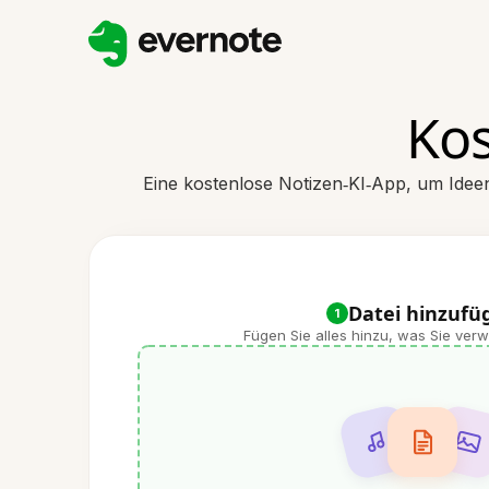
Kos
Eine kostenlose Notizen‑KI‑App, um Idee
Datei hinzufü
1
Fügen Sie alles hinzu, was Sie ve