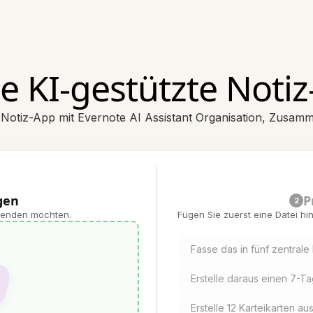
e KI-gestützte Noti
te Notiz-App mit Evernote AI Assistant Organisation, Zus
gen
P
2
rwenden möchten.
Fügen Sie zuerst eine Datei h
Fasse das in fünf zentral
Erstelle daraus einen 7-T
Erstelle 12 Karteikarten a