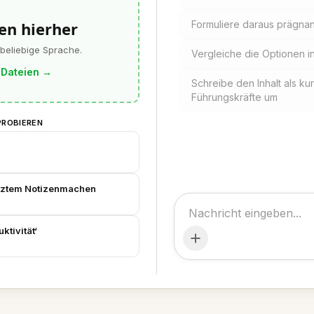
en hierher
Formuliere daraus prägnan
 beliebige Sprache.
Vergleiche die Optionen 
 Dateien
→
Schreibe den Inhalt als k
Führungskräfte um
PROBIEREN
tütztem Notizenmachen
ktivität‘