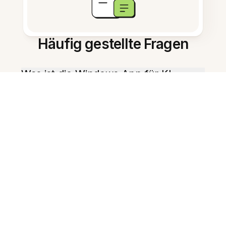
Häufig gestellte Fragen
Was ist die Windows-App für KI-
gestütztes Notizenmachen?
Wie öffne ich den KI-Assistenten
unter Windows?
Kann ich lange Notizen
automatisch zusammenfassen?