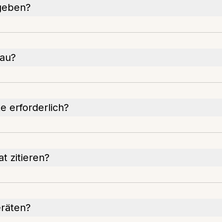
ngeben?
nau?
e erforderlich?
t zitieren?
eräten?