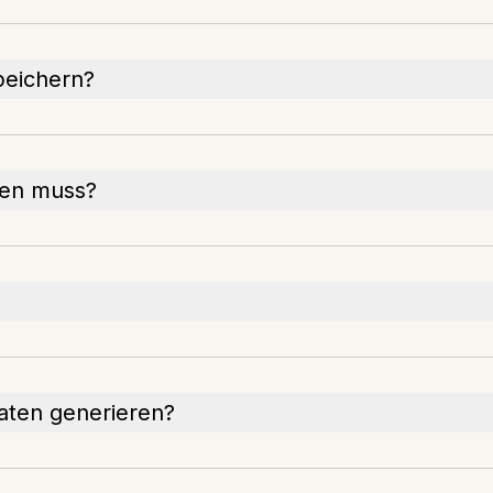
peichern?
ten muss?
maten generieren?