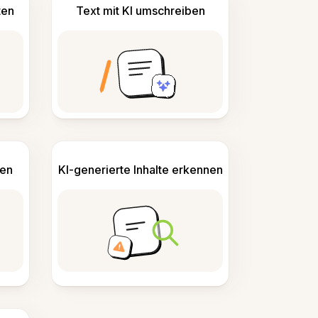
ten
Text mit KI umschreiben
len
KI-generierte Inhalte erkennen