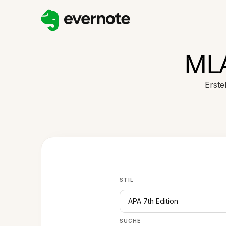
MLA
Erste
STIL
APA 7th Edition
SUCHE