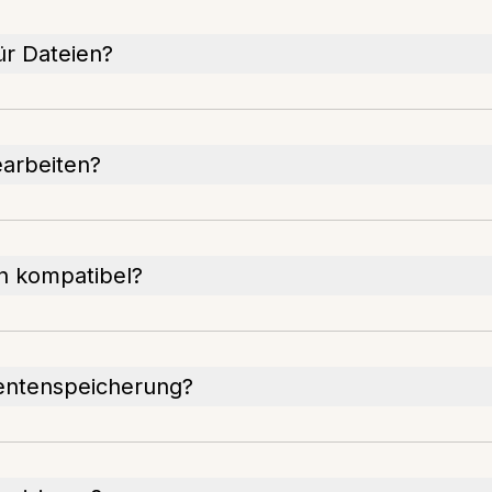
ür Dateien?
arbeiten?
en kompatibel?
mentenspeicherung?