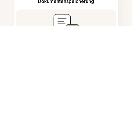
Dokumentenspeicherung
Häufig gestellte Fragen
Kann ich Stempel aus einem PDF
entfernen?
Wie entferne ich einen Stempel
aus einem gescannten PDF?