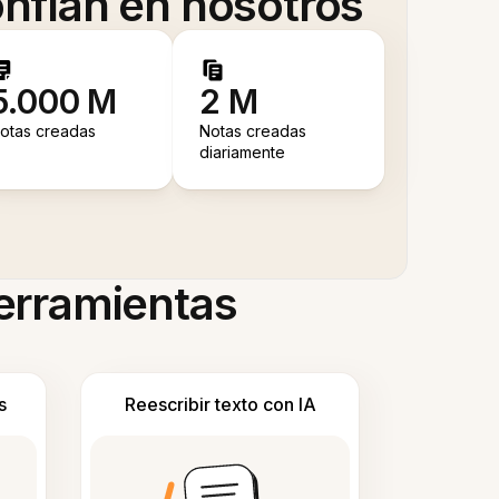
nfían en nosotros
5.000 M
2 M
otas creadas
Notas creadas
diariamente
herramientas
s
Reescribir texto con IA