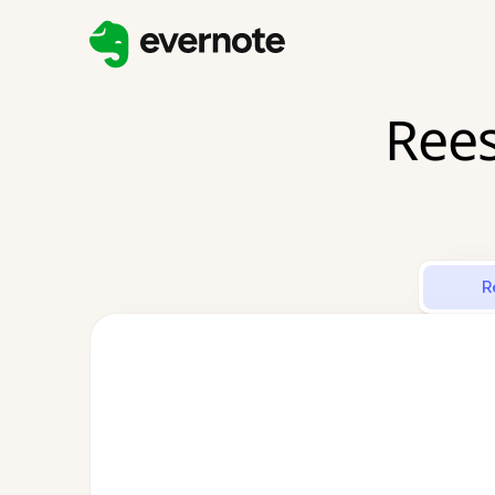
Rees
R