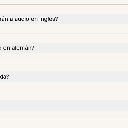
mán a audio en inglés?
o en alemán?
ida?