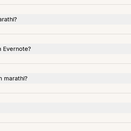
rathi?
n Evernote?
n marathi?