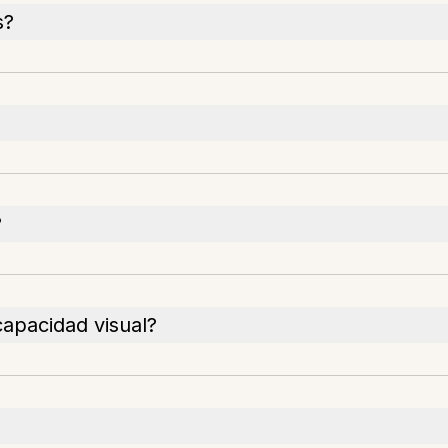
s?
?
apacidad visual?