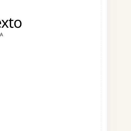
exto
IA