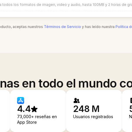
a todos los formatos de imagen, video y audio, hasta 100MB y 2 horas de gr
roducto, aceptas nuestros
Términos de Servicio
y has leído nuestra
Política 
onas en todo el mundo co
4.4
248 M
73,000+ reseñas en
Usuarios registrados
N
App Store