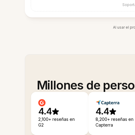
Soport
Al usar el p
Millones de pers
4.4
4.4
2,100+ reseñas en
8,200+ reseñas en
G2
Capterra