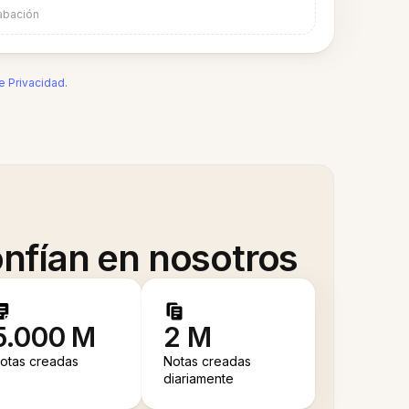
abación
de Privacidad
.
nfían en nosotros
5.000 M
2 M
otas creadas
Notas creadas
diariamente