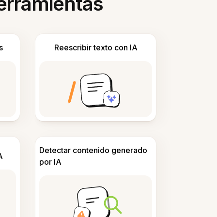
herramientas
s
Reescribir texto con IA
Detectar contenido generado
A
por IA