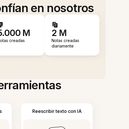
nfían en nosotros
5.000 M
2 M
otas creadas
Notas creadas
diariamente
herramientas
s
Reescribir texto con IA