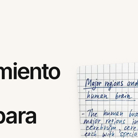
miento
para