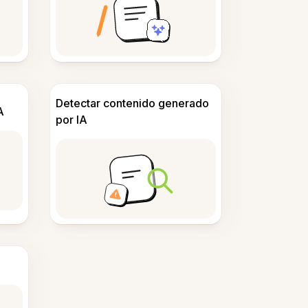
Detectar contenido generado
A
por IA