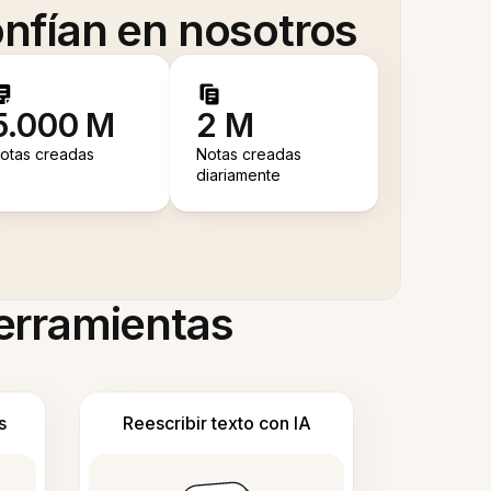
nfían en nosotros
5.000 M
2 M
otas creadas
Notas creadas
diariamente
herramientas
s
Reescribir texto con IA