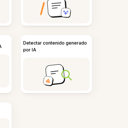
Detectar contenido generado
A
por IA