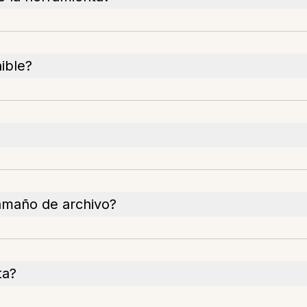
ible?
tamaño de archivo?
ta?