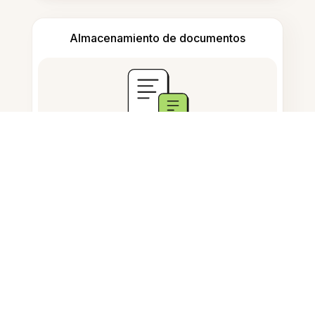
Almacenamiento de documentos
Preguntas Frecuentes
¿Cómo cambio el tamaño de una
foto en un portátil?
¿Puedo ajustar el tamaño de una
foto para el fondo de pantalla del
portátil?