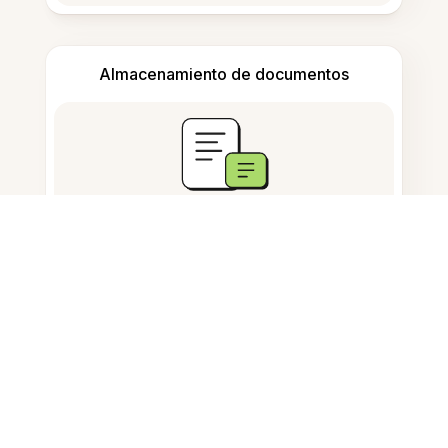
Almacenamiento de documentos
Preguntas Frecuentes
¿Cómo guardo imágenes de un
sitio web?
¿Puedo guardar archivos webp
como jpg?