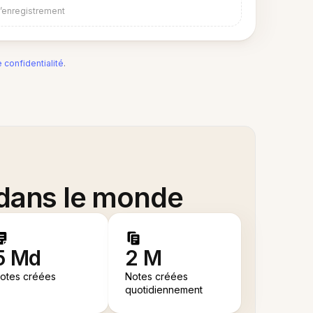
d’enregistrement
e confidentialité
.
 dans le monde
5 Md
2 M
otes créées
Notes créées
quotidiennement