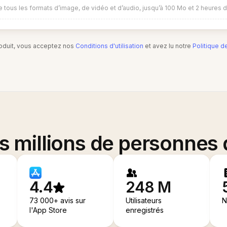
 tous les formats d’image, de vidéo et d’audio, jusqu’à 100 Mo et 2 heures 
produit, vous acceptez nos
Conditions d'utilisation
et avez lu notre
Politique d
es millions de personnes
4.4
248 M
73 000+ avis sur
Utilisateurs
N
l'App Store
enregistrés