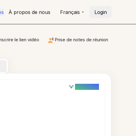
es
À propos de nous
Français
Login
nscrire le lien vidéo
Prise de notes de réunion
AI powered