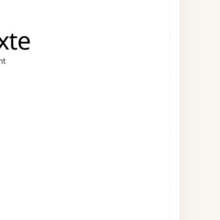
xte
nt