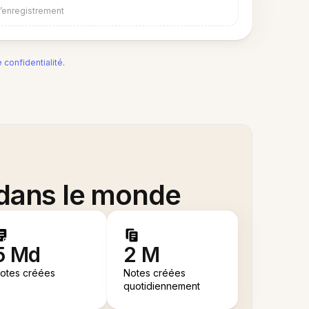
d’enregistrement
e confidentialité
.
 dans le monde
5 Md
2 M
otes créées
Notes créées
quotidiennement