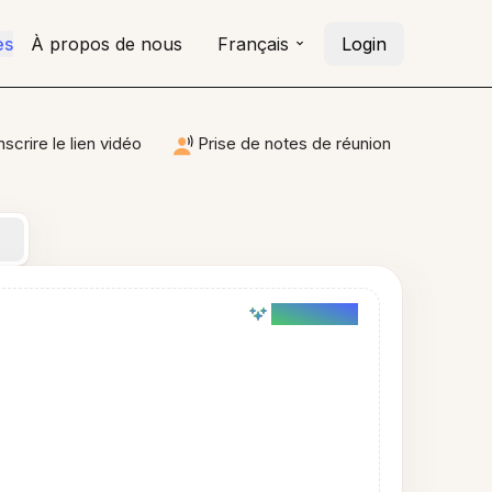
es
À propos de nous
Français
Login
nscrire le lien vidéo
Prise de notes de réunion
AI powered