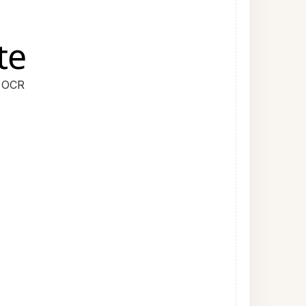
te
l OCR