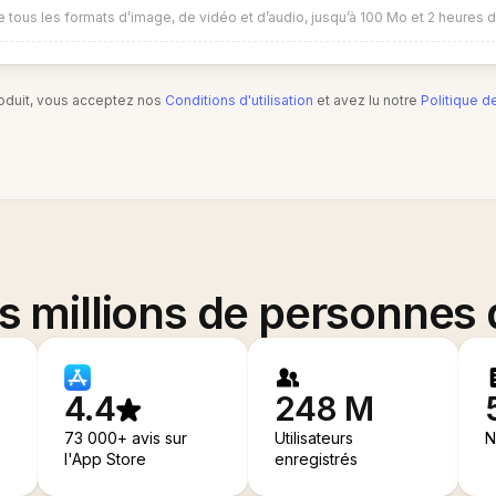
 tous les formats d’image, de vidéo et d’audio, jusqu’à 100 Mo et 2 heures 
produit, vous acceptez nos
Conditions d'utilisation
et avez lu notre
Politique d
es millions de personnes
4.4
248 M
73 000+ avis sur
Utilisateurs
N
l'App Store
enregistrés