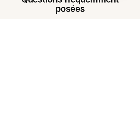
posées
Qu'est-ce que le Générateur de
fiches IA ?
Comment commencer à créer des
fiches en gujarati ?
Evernote gère-t-il l'écriture
gujarati ?
Puis-je générer des fiches à partir