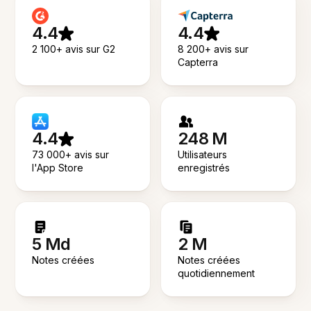
4.4
4.4
2 100+ avis sur G2
8 200+ avis sur
Capterra
4.4
248 M
73 000+ avis sur
Utilisateurs
l'App Store
enregistrés
5 Md
2 M
Notes créées
Notes créées
quotidiennement