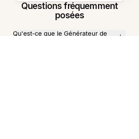
Questions fréquemment
posées
Qu'est-ce que le Générateur de
fiches IA ?
Quelles langues sont prises en
charge ?
Puis-je créer des cartes cloze
(remplir les blancs) ?
Puis-je créer des fiches d'écoute