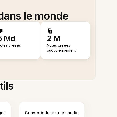
 dans le monde
5 Md
2 M
otes créées
Notes créées
quotidiennement
tils
ges
Convertir du texte en audio