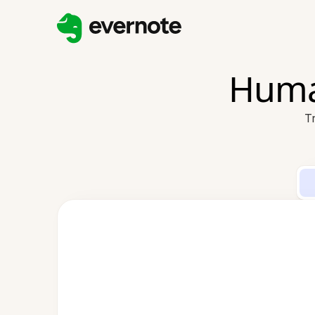
Human
T