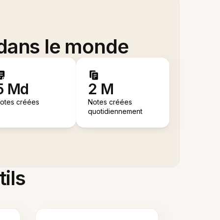
 dans le monde
5 Md
2 M
otes créées
Notes créées
quotidiennement
tils