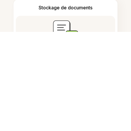
Stockage de documents
Questions fréquemment
posées
Comment puis-je ajuster la taille
d'une photo en ligne ?
Puis-je redimensionner des
photos pour les profils Instagram
?