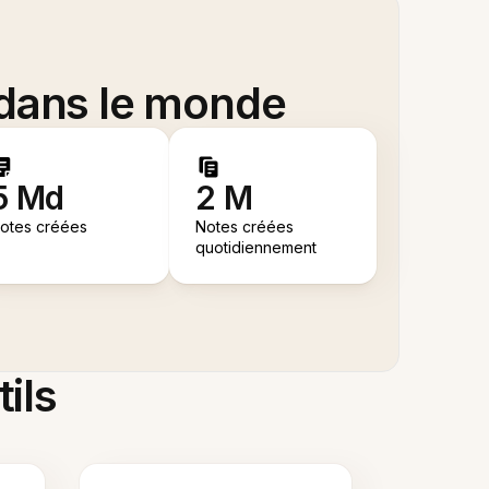
 dans le monde
5 Md
2 M
otes créées
Notes créées
quotidiennement
tils