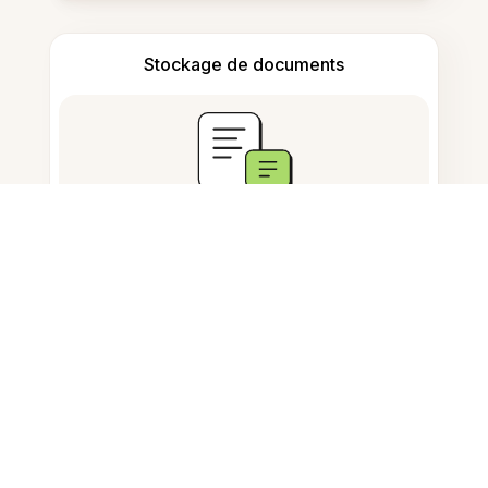
Stockage de documents
Questions fréquemment
posées
Comment recadrer des images
sur Android ?
Comment recadrer une vidéo sur