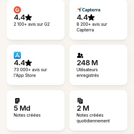
4.4
4.4
2 100+ avis sur G2
8 200+ avis sur
Capterra
4.4
248 M
73 000+ avis sur
Utilisateurs
l'App Store
enregistrés
5 Md
2 M
Notes créées
Notes créées
quotidiennement