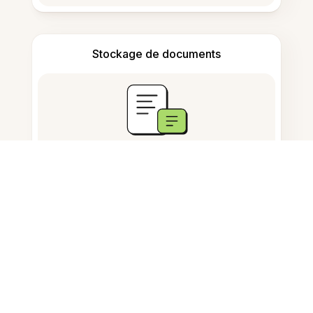
Stockage de documents
Questions fréquemment
posées
Pourquoi mon téléphone ne
pivote-t-il pas ?
Comment faire pivoter une vidéo