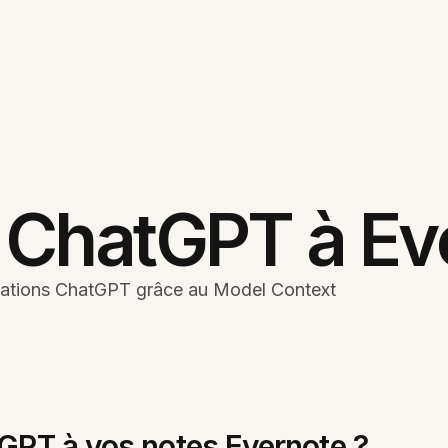
 ChatGPT à Ev
rsations ChatGPT grâce au Model Context
GPT à vos notes Evernote ?