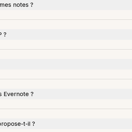
 mes notes ?
P ?
s Evernote ?
ropose-t-il ?