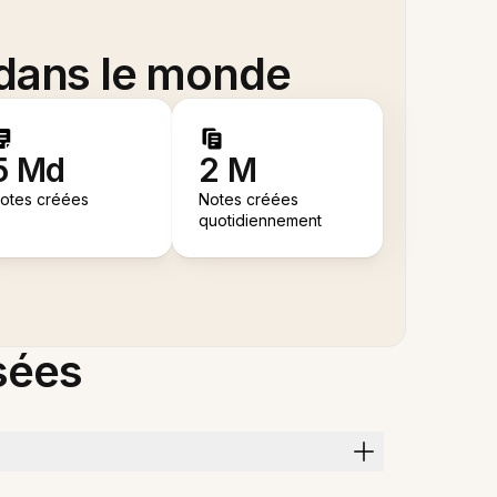
 dans le monde
5 Md
2 M
otes créées
Notes créées
quotidiennement
sées