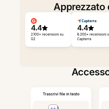
Apprezzato d
4.4
4.4
2.100+ recensioni su
8.200+ recensioni 
G2
Capterra
Accesso i
Trascrivi file in testo