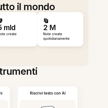
utto il mondo
5 mld
2 M
ote create
Note create
quotidianamente
 strumenti
ni
Riscrivi testo con AI