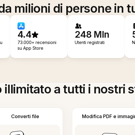
a milioni di persone in t
4.4
248 Mln
su
73.000+ recensioni
Utenti registrati
N
su App Store
llimitato a tutti i nostri
Converti file
Modifica PDF e immagi