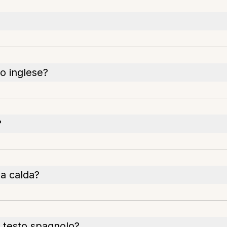
to inglese?
?
a calda?
l testo spagnolo?