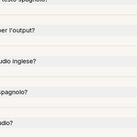
per l'output?
udio inglese?
o spagnolo?
udio?