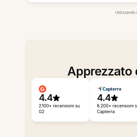
Utilizzando i
Apprezzato d
4.4
4.4
2.100+ recensioni su
8.200+ recensioni 
G2
Capterra