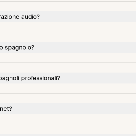
razione audio?
sto spagnolo?
agnoli professionali?
rnet?