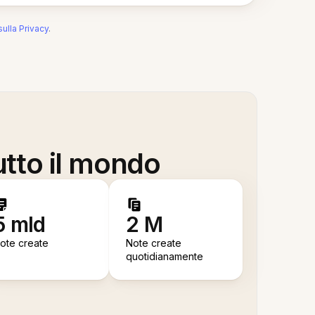
sulla Privacy
.
utto il mondo
5 mld
2 M
ote create
Note create
quotidianamente