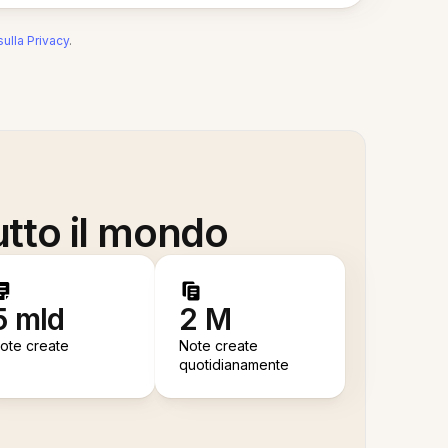
sulla Privacy
.
utto il mondo
5 mld
2 M
ote create
Note create
quotidianamente