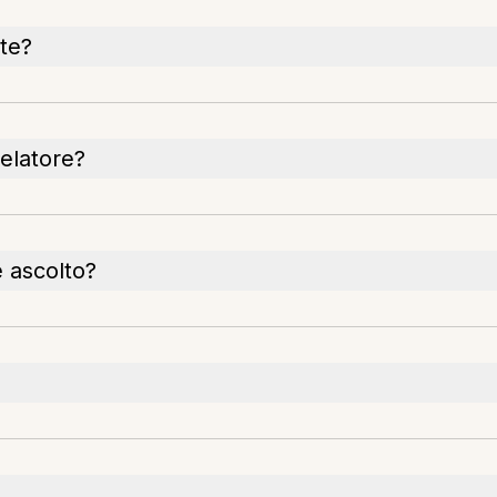
ote?
relatore?
 ascolto?