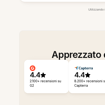
Utilizzando i
Apprezzato d
4.4
4.4
2.100+ recensioni su
8.200+ recensioni 
G2
Capterra