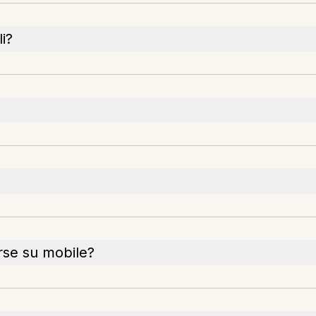
li?
rse su mobile?