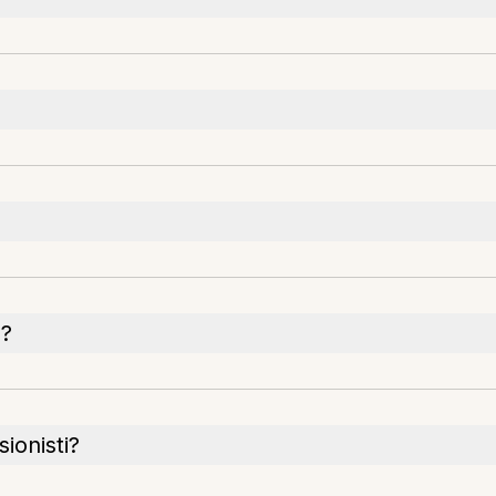
e?
sionisti?