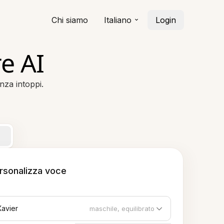
Chi siamo
Italiano
Login
e AI
nza intoppi.
rsonalizza voce
Xavier
maschile, equilibrato