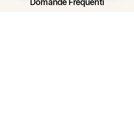
Domande Frequenti
Cosa fa il Generatore di flashcard
AI?
Come inizio dalle mie note?
Può creare tipi diversi di carte?
Posso scegliere quante carte
creare?