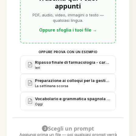
appunti
PDF, audio, video, immagini o testo —
qualsiasi lingua.
Oppure sfoglia i tuoi file
→
OPPURE PROVA CON UN ESEMPIO
Ripasso finale di farmacologia - cardiovascolare 
Ieri
Preparazione ai colloqui per la gestione del prodott
La settimana scorsa
Vocabolario e grammatica spagnola avanzati - live
Oggi
Scegli un prompt
2
Aggiungi prima un file — poi qualsiasi prompt verrà