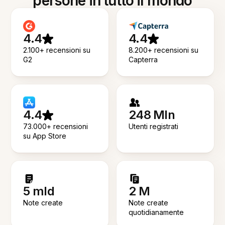
persone in tutto il mondo
4.4
4.4
2.100+ recensioni su
8.200+ recensioni su
G2
Capterra
4.4
248 Mln
73.000+ recensioni
Utenti registrati
su App Store
5 mld
2 M
Note create
Note create
quotidianamente