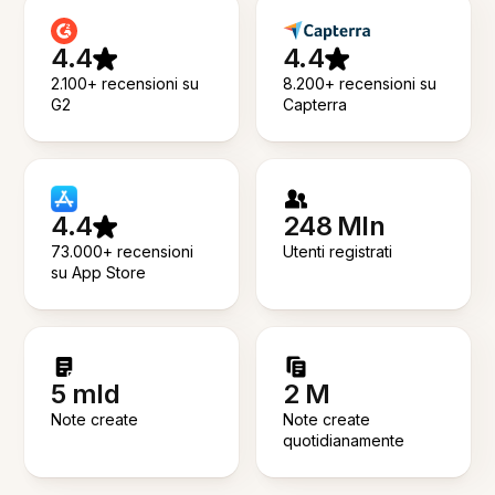
4.4
4.4
2.100+ recensioni su
8.200+ recensioni su
G2
Capterra
4.4
248 Mln
73.000+ recensioni
Utenti registrati
su App Store
5 mld
2 M
Note create
Note create
quotidianamente