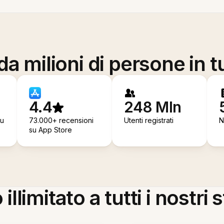
a milioni di persone in t
4.4
248 Mln
su
73.000+ recensioni
Utenti registrati
N
su App Store
llimitato a tutti i nostri