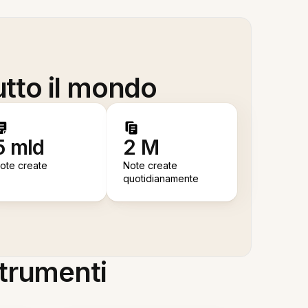
utto il mondo
5 mld
2 M
ote create
Note create
quotidianamente
 strumenti