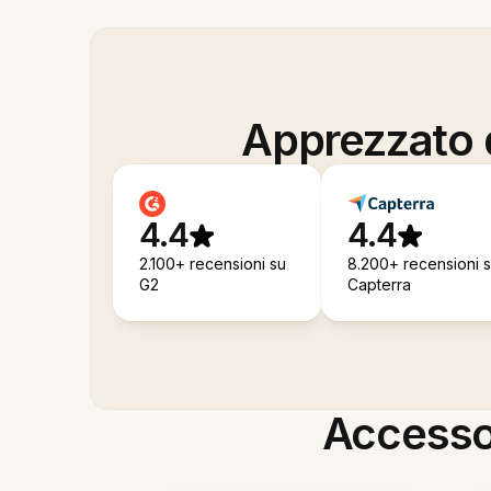
Apprezzato d
4.4
4.4
2.100+ recensioni su
8.200+ recensioni 
G2
Capterra
Accesso i